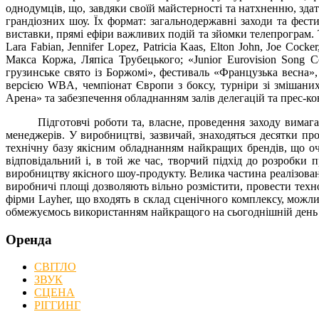
однодумців, що, завдяки своїй майстерності та натхненню, зда
грандіозних шоу. Їх формат: загальнодержавні заходи та фести
виставки, прямі ефіри важливих подій та зйомки телепрограм. Т
Lara Fabian, Jennifer Lopez, Patricia Kaas, Elton John, Joe Coc
Макса Коржа, Ляпіса Трубецького; «Junior Eurovision Song 
грузинське свято із Боржомі», фестиваль «Французька весна»
версією WBA, чемпіонат Європи з боксу, турніри зі змішаних
Арена» та забезпечення обладнанням залів делегацій та прес-ко
Підготовчі роботи та, власне, проведення заходу вимагають 
менеджерів. У виробництві, зазвичай, знаходяться десятки п
технічну базу якісним обладнанням найкращих брендів, що о
відповідальний і, в той же час, творчий підхід до розробк
виробництву якісного шоу-продукту. Велика частина реалізова
виробничі площі дозволяють вільно розмістити, провести техн
фірми Layher, що входять в склад сценічного комплексу, можли
обмежуємось використанням найкращого на сьогоднішній день 
Оренда
СВІТЛО
ЗВУК
СЦЕНА
РІГГИНГ