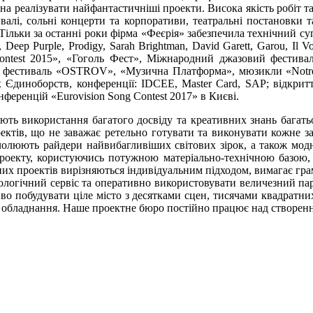
тна реалізувати найфантастичніші проекти. Висока якість робіт т
валі, сольні концерти та корпоративи, театральні постановки т
ільки за останні роки фірма «Феєрія» забезпечила технічний суп
ker, Deep Purple, Prodigy, Sarah Brightman, David Garett, Garou,
Contest 2015», «Гоголь Фест», Міжнародний джазовий фестива
, фестиваль «OSTROV», «Музична Платформа», мюзикли «Notre Da
 Єдиноборств, конференції: IDCEE, Master Card, SAP; відкрит
нференцій «Eurovision Song Contest 2017» в Києві.
використання багатого досвіду та креативних знань багатьох сп
роектів, що не заважає ретельно готувати та виконувати кожне 
чолюють райдери найвибагливіших світових зірок, а також модн
и проекту, користуючись потужною матеріально-технічною базою
них проектів вирізняються індивідуальним підходом, вимагає гра
ологічний сервіс та оперативно використовувати величезний парк
во побудувати ціле місто з десятками сцен, тисячами квадратни
обладнання. Наше проектне бюро постійно працює над створення