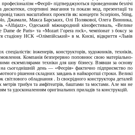
а професіоналізм «Феєрії» підтверджуються проведенням безлічі
а дискотеки, спортивні змагання та покази мод, презентації та
ровід таких масштабних проектів як: концерти Scorpions, Sting,
 Il Volo, Джамали, Макса Барських, Олі Полякової, Олега Винника,
ль «Alfajazz», Одеський міжнародний кінофестиваль, «Велике
me de Paris» та «Mozart l’opera rock», чемпіонат з боксу за
тя стадіону НСК «Олімпійський» в м. Києві, відкриття «Львів
еціалістів: інженерів, конструкторів, художників, техніків,
замовлення. Компанія безперервно поповнює свою матеріально-
ими екземплярами техніки для шоу бізнесу. Взявши за основу
, на сьогоднішній день — «Феєрія» фактично підприємство по
мотного рішення складних завдань в найкоротші строки. Великі
 світлового обладнання . Із своєрідного конструктора деталей
х метрів трибун та амфітеатрів, баштами та мостами. Але ми не
м та удосконаленням оригінальних приладів та конструкцій.