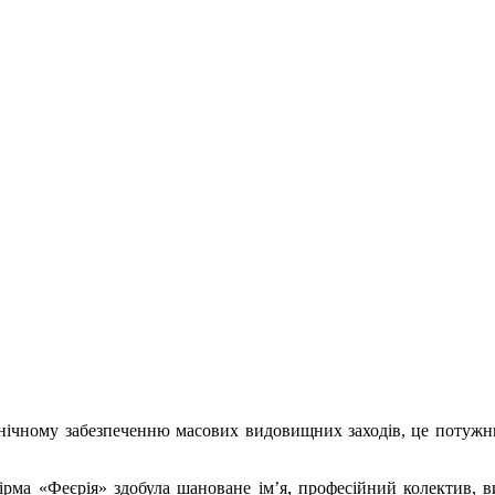
ому забезпеченню масових видовищних заходів, це потужний с
а «Феєрія» здобула шановане ім’я, професійний колектив, ви